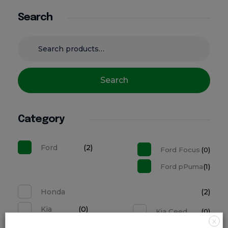
Search
Search
Category
Ford
(2)
Ford Focus
(0)
Ford pPuma
(1)
Honda
(2)
Kia
(0)
Kia Ceed
(0)
X