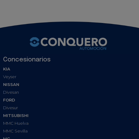
Concesionarios
KIA
Veyser
NISSAN
Divesan
FORD
Divesur
MITSUBISHI
MMC Huelva
MMC Sevilla
MG