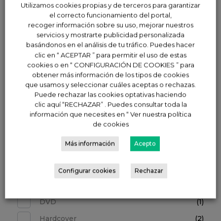
Kia Niro
(0)
Utilizamos cookies propias y de terceros para garantizar
el correcto funcionamiento del portal,
Kia Sportage
(0)
recoger información sobre su uso, mejorar nuestros
Kia Stonic
(0)
servicios y mostrarte publicidad personalizada
basándonos en el análisis de tu tráfico. Puedes hacer
Kia Xceed
(0)
clic en “ ACEPTAR ” para permitir el uso de estas
cookies o en “ CONFIGURACIÓN DE COOKIES ” para
MG
(2)
obtener más información de los tipos de cookies
que usamos y seleccionar cuáles aceptas o rechazas.
Nissan
(1)
Puede rechazar las cookies optativas haciendo
clic aquí “RECHAZAR” . Puedes consultar toda la
Opel
(7)
información que necesites en “ Ver nuestra política
Renting
(11)
de cookies
Uncategorized
(10)
Más información
Acepto
Format
Configurar cookies
Rechazar
DVD
(1)
Hardcover
(2)