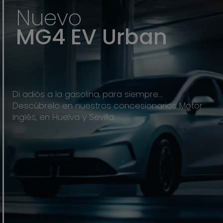
N
u
e
v
o
CANAL DE DENUNCIAS
M
G
4
E
V
U
r
b
a
n
Di adiós a la gasolina, para siempre...
Descúbrelo en nuestros concesionarios Motor
Inglés, en Huelva y Sevilla.