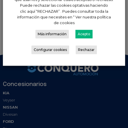
Add a Comment
Puede rechazar las cookies optativas haciendo
clic aquí “RECHAZAR” . Puedes consultar toda la
información que necesites en “ Ver nuestra política
You must be
logged in
to post a
de cookies
comment
Más información
Acepto
Configurar cookies
Rechazar
Concesionarios
KIA
Veyser
NISSAN
Divesan
FORD