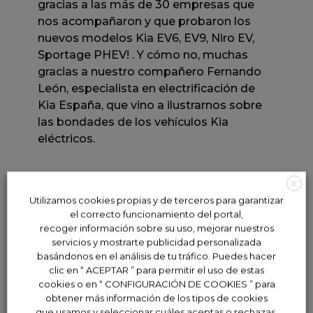
gracias a las más de 30 empresas que
nos acompañaron y que probaron los
nuevos modelos Kia EV6, EV9, Niro EV,
Sportage PHEV! . Y cómo no, muchas
gracias a nuestro compañero Fernando
León, especialista en electrificación de
Kia España, que vino a ilustrarnos sobre
las bondades de los vehículos Kia
eléctricos.
X
Utilizamos cookies propias y de terceros para garantizar
el correcto funcionamiento del portal,
Tags: No tags
recoger información sobre su uso, mejorar nuestros
servicios y mostrarte publicidad personalizada
basándonos en el análisis de tu tráfico. Puedes hacer
clic en “ ACEPTAR ” para permitir el uso de estas
cookies o en “ CONFIGURACIÓN DE COOKIES ” para
obtener más información de los tipos de cookies
que usamos y seleccionar cuáles aceptas o rechazas.