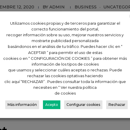
EMBRE 12, 2020
BY
ADMIN
BUSINESS
UNCATEGO
Utilizamos cookies propias y de terceros para garantizar el
mbre, Fibes acoge la 12 edición de un evento que el pa
correcto funcionamiento del portal,
resenta un amplio ‘stock’ en vehículos de
Km 0, seminu
recoger información sobre su uso, mejorar nuestros servicios y
mostrarte publicidad personalizada
os de Sevilla, Kitur Sevilla y Kitur Este (KIA), Divesan 
basándonos en el análisis de tu tráfico. Puedes hacer clic en “
 en dicho evento, con una extensa gama de modelos en
ACEPTAR ” para permitir el uso de estas
cookies o en “ CONFIGURACIÓN DE COOKIES ” para obtener más
información de los tipos de cookies
que usamos y seleccionar cuáles aceptas o rechazas. Puede
rechazar las cookies optativas haciendo
clic aquí “RECHAZAR” . Puedes consultar toda la información que
necesites en “ Ver nuestra política
de cookies
Más información
Acepto
Configurar cookies
Rechazar