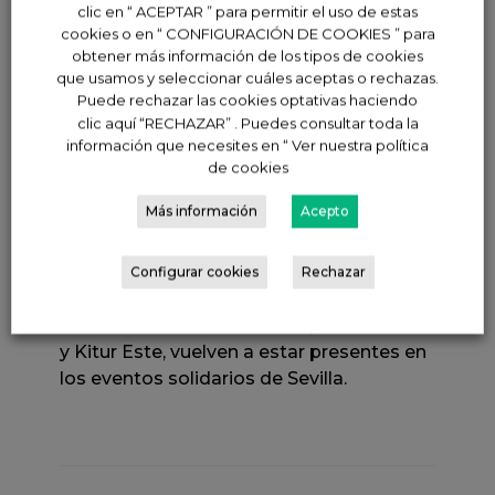
clic en “ ACEPTAR ” para permitir el uso de estas
dinamización, entrega de gorros
cookies o en “ CONFIGURACIÓN DE COOKIES ” para
navideños para adultos y niños,
obtener más información de los tipos de cookies
camisetas conmemorativas, cañones de
que usamos y seleccionar cuáles aceptas o rechazas.
nieve y el mejor ambiente
Puede rechazar las cookies optativas haciendo
clic aquí “RECHAZAR” . Puedes consultar toda la
Además, se realiza una cuestación antes
información que necesites en “ Ver nuestra política
de la salida de juguetes y alimentos no
de cookies
perecederos para menores más
Más información
Acepto
desfavorecidos que se entregarán
posteriormente a la organización de la
“Operación Buena Gente” de Radio
Configurar cookies
Rechazar
Sevilla-Cadena SER . Así nuestros
Concesionario Kia en Sevilla, Kitur Sevilla
y Kitur Este, vuelven a estar presentes en
los eventos solidarios de Sevilla.