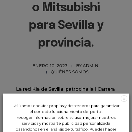
o Mitsubishi
para Sevilla y
provincia.
ENERO 10, 2023
BY
ADMIN
QUIÉNES SOMOS
La red Kia de Sevilla, patrocina la I Carrera
de Navidad que llenará Los Remedios de
X
deporte y solidaridad con más de 2.000
Utilizamos cookies propias y de terceros para garantizar
participantes.
el correcto funcionamiento del portal,
recoger información sobre su uso, mejorar nuestros
La prueba que se celebra el próximo 18 de
servicios y mostrarte publicidad personalizada
diciembre contará con actividades de
basándonos en el análisis de tu tráfico. Puedes hacer