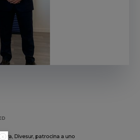
ED
elva, Divesur, patrocina a uno
X