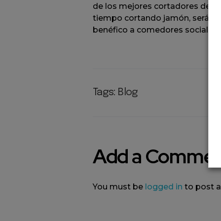
de los mejores cortadores de Ja
tiempo cortando jamón, serán ma
benéfico a comedores sociales. L
Tags:
Blog
Add a Comme
You must be
logged in
to post