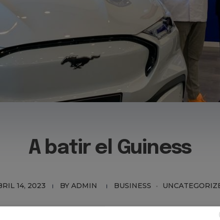
A batir el Guiness
RIL 14, 2023
BY
ADMIN
BUSINESS
UNCATEGORIZ
cuestión sencilla, pero nuestro Concesionario Ford en Hu