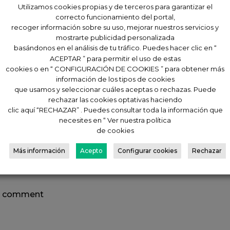
món de esta provincia Juan Bautista Gil, para que logre 
Utilizamos cookies propias y de terceros para garantizar el
correcto funcionamiento del portal,
s de 36 jamones y el tiempo a batir 72:13:08 Hrs. Toda 
recoger información sobre su uso, mejorar nuestros servicios y
a cita el 26 de Abril de 2023
mostrarte publicidad personalizada
basándonos en el análisis de tu tráfico. Puedes hacer clic en “
ACEPTAR ” para permitir el uso de estas
cookies o en “ CONFIGURACIÓN DE COOKIES ” para obtener más
información de los tipos de cookies
que usamos y seleccionar cuáles aceptas o rechazas. Puede
rechazar las cookies optativas haciendo
clic aquí “RECHAZAR” . Puedes consultar toda la información que
necesites en “ Ver nuestra política
de cookies
Más información
Acepto
Configurar cookies
Rechazar
nt
 a comment