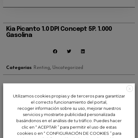
Kia Picanto 1.0 DPI Concept 5P. 1.000
Gasolina
Categorías
Renting
,
Uncategorized
X
Utilizamos cookies propias y de terceros para garantizar
¿En qué vehículo piensas?
el correcto funcionamiento del portal,
recoger información sobre su uso, mejorar nuestros
Seguro que nosotros lo
servicios y mostrarte publicidad personalizada
basándonos en el análisis de tu tráfico. Puedes hacer
clic en “ ACEPTAR ” para permitir el uso de estas
tenemos.
cookies o en “ CONFIGURACIÓN DE COOKIES ” para