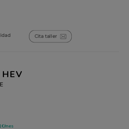
lidad
Cita taller
 HEV
VE
1€/mes